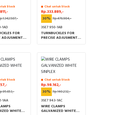
ntuk Stock
Chat untuk Stock
811,-
Rp.333.889,-
p.1.342.587,-
30%
Rp.476.984,-
0-1AD
3SE7 950-1AB
CKLES FOR
TURNBUCKLES FOR
E ADJUSMENT
PRECISE ADJUSMENT
 PRETENSION
OF THE PRETENSION
M6x60
ntuk Stock
Chat untuk Stock
57,-
Rp.98.162,-
p.95.653,-
30%
Rp.140.232,-
2-1AA
3SE7 943-1AC
LAMPS
WIRE CLAMPS
IZED WHITE
GALVANIZED WHITE