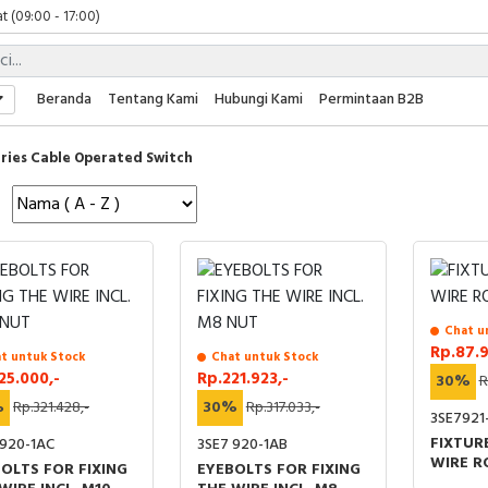
t (09:00 - 17:00)
 (09:00 - 17:00)
 (08:00 - 17:00)
t (09:00 - 17:00)
Beranda
Tentang Kami
Hubungi Kami
Permintaan B2B
 (09:00 - 17:00)
ries Cable Operated Switch
Chat u
Rp.87.9
t untuk Stock
Chat untuk Stock
25.000,-
Rp.221.923,-
30%
R
%
Rp.321.428,-
30%
Rp.317.033,-
3SE7921
FIXTUR
 920-1AC
3SE7 920-1AB
WIRE R
OLTS FOR FIXING
EYEBOLTS FOR FIXING