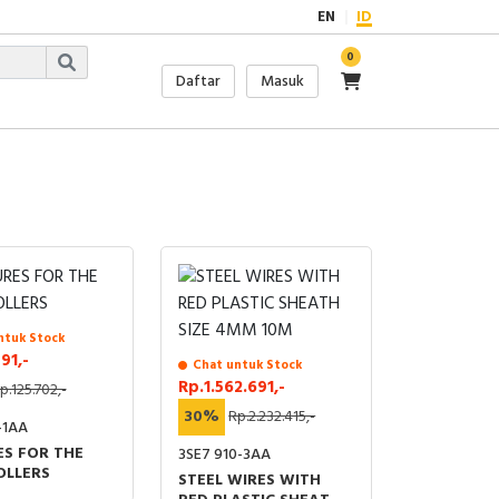
EN
ID
0
Daftar
Masuk
ntuk Stock
91,-
Chat untuk Stock
Rp.1.562.691,-
p.125.702,-
30%
Rp.2.232.415,-
-1AA
ES FOR THE
3SE7 910-3AA
OLLERS
STEEL WIRES WITH