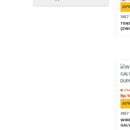
30
3SE7 
TENS
(ZIN
Cha
Rp.1
30
3SE7
WIR
GAL