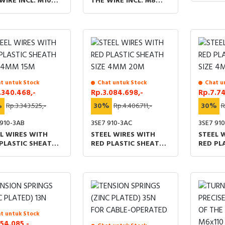
WIRE INCL. M10
THE WIRE INCL. M8
NUT
t untuk Stock
Chat untuk Stock
Chat u
.340.468,-
Rp.3.084.698,-
Rp.7.74
%
Rp.3.343.525,-
30%
Rp.4.406.711,-
30%
R
 910-3AB
3SE7 910-3AC
3SE7 91
L WIRES WITH
STEEL WIRES WITH
STEEL 
PLASTIC SHEATH
RED PLASTIC SHEATH
RED PL
 4MM 15M
SIZE 4MM 20M
SIZE 4
t untuk Stock
54.085,-