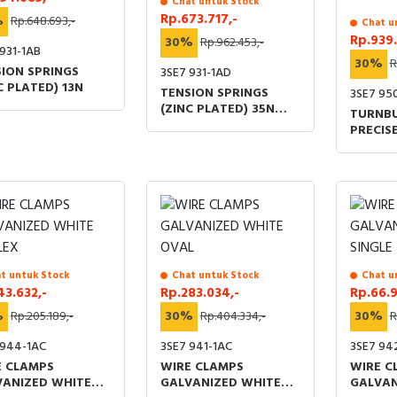
Chat untuk Stock
Rp.673.717,-
%
Rp.648.693,-
Chat u
Rp.939.
30%
Rp.962.453,-
931-1AB
30%
R
ION SPRINGS
3SE7 931-1AD
C PLATED) 13N
TENSION SPRINGS
3SE7 95
(ZINC PLATED) 35N
TURNBU
FOR CABLE-OPERATED
PRECIS
OF THE
M6x110
t untuk Stock
Chat untuk Stock
Chat u
43.632,-
Rp.283.034,-
Rp.66.9
%
Rp.205.189,-
30%
Rp.404.334,-
30%
R
 944-1AC
3SE7 941-1AC
3SE7 94
E CLAMPS
WIRE CLAMPS
WIRE C
VANIZED WHITE
GALVANIZED WHITE
GALVAN