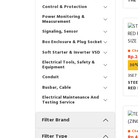
THE 
NUT
Control & Protection
Power Monitoring &
Measurement
Signaling, Sensor
Box Enclosure & Plug Socket
Cha
Soft Starter & Inverter VSD
Rp.2
Electrical Tools, Safety &
30
Equipment
3SE7
Conduit
STEE
Busbar, Cable
RED 
SIZE
Electrical Maintenance And
Testing Service
Filter Brand
Cha
Filter Type
Rp.4