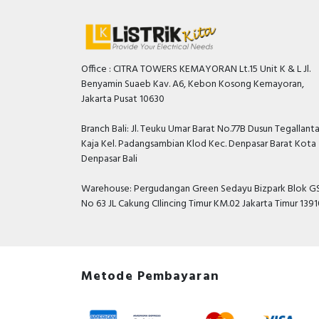
Office : CITRA TOWERS KEMAYORAN Lt.15 Unit K & L Jl.
Benyamin Suaeb Kav. A6, Kebon Kosong Kemayoran,
Jakarta Pusat 10630
Branch Bali: Jl. Teuku Umar Barat No.77B Dusun Tegallant
Kaja Kel. Padangsambian Klod Kec. Denpasar Barat Kota
Denpasar Bali
Warehouse: Pergudangan Green Sedayu Bizpark Blok GS
No 63 JL Cakung CIlincing Timur KM.02 Jakarta Timur 139
Metode Pembayaran