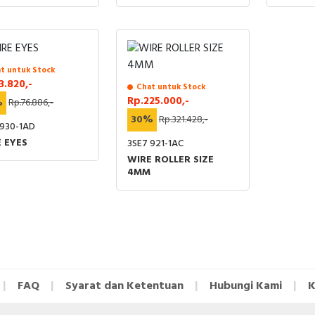
LEX
OVAL
SINGLE
t untuk Stock
3.820,-
Chat untuk Stock
Rp.225.000,-
%
Rp.76.886,-
30%
Rp.321.428,-
 930-1AD
 EYES
3SE7 921-1AC
WIRE ROLLER SIZE
4MM
FAQ
Syarat dan Ketentuan
Hubungi Kami
K