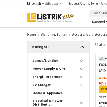
Unduh Mobile App
Gudang Jakarta, Senin - Juma
Showroom Bali, Senin - Jumat
Kantor Jakarta, Senin - Jumat
Gudang Jakarta, Senin - Juma
Kategori
Showroom Bali, Senin - Jumat
Home
Signaling, Sensor
Accessories
Accesso
Urutan
Kategori
Lampu/Lighting
Power Supply & UPS
Energi Terbarukan
Cha
Rp.2
EV Charger
30
Home & Appliance
3SE7
Electrical & Power
EYEB
Distribution