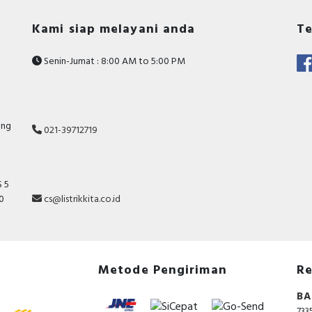
Kami siap melayani anda
Te
Senin-Jumat : 8:00 AM to 5:00 PM
ang
021-39712719
 5
10
cs@listrikkita.co.id
Metode Pengiriman
Re
BA
733