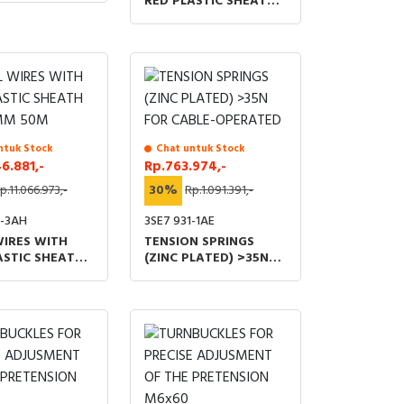
RED PLASTIC SHEATH
SIZE 4MM 10M
ntuk Stock
Chat untuk Stock
6.881,-
Rp.763.974,-
p.11.066.973,-
30%
Rp.1.091.391,-
0-3AH
3SE7 931-1AE
WIRES WITH
TENSION SPRINGS
ASTIC SHEATH
(ZINC PLATED) >35N
MM 50M
FOR CABLE-OPERATED